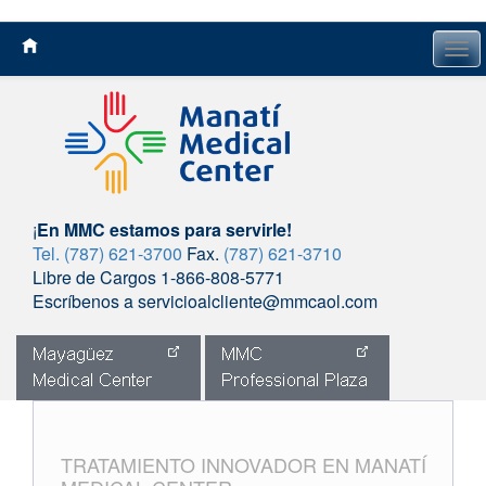
Tog
navi
¡
En MMC estamos para servirle!
Tel. (787) 621-3700
Fax.
(787) 621-3710
Libre de Cargos 1-866-808-5771
Escríbenos a servicioalcliente@mmcaol.com
Skip
to
content
TRATAMIENTO INNOVADOR EN MANATÍ