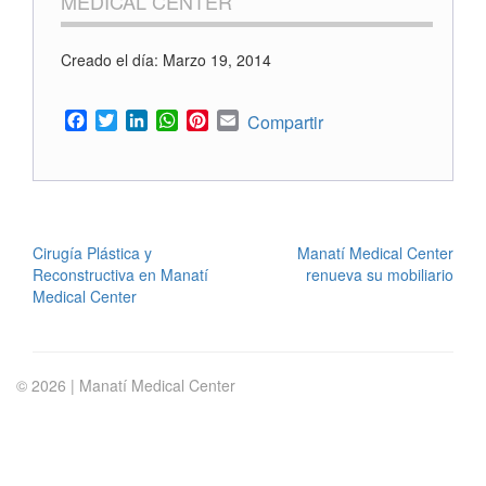
MEDICAL CENTER
Creado el día: Marzo 19, 2014
Facebook
Twitter
LinkedIn
WhatsApp
Pinterest
Email
Compartir
POST
Cirugía Plástica y
Manatí Medical Center
Reconstructiva en Manatí
renueva su mobiliario
NAVIGATION
Medical Center
© 2026 | Manatí Medical Center