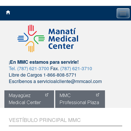
Tog
navi
¡
En MMC estamos para servirle!
Tel. (787) 621-3700
Fax.
(787) 621-3710
Libre de Cargos 1-866-808-5771
Escríbenos a servicioalcliente@mmcaol.com
Skip
to
VESTÍBULO PRINCIPAL MMC
content