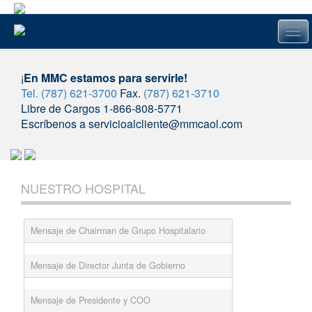
Tog
navi
¡
En MMC estamos para servirle!
Tel. (787) 621-3700
Fax.
(787) 621-3710
Libre de Cargos 1-866-808-5771
Escríbenos a servicioalcliente@mmcaol.com
Skip
to
NUESTRO HOSPITAL
content
Mensaje de Chairman de Grupo Hospitalario
Mensaje de Director Junta de Gobierno
Mensaje de Presidente y COO