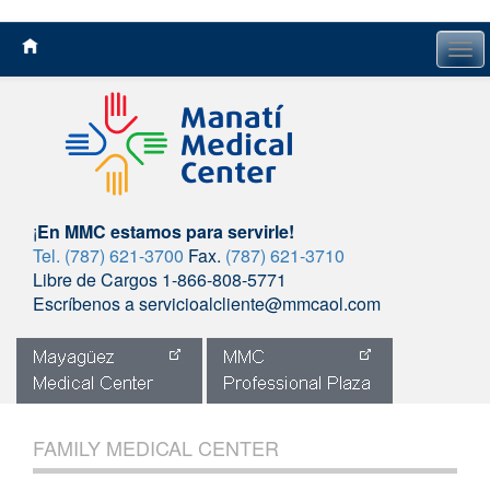
Tog
navi
¡
En MMC estamos para servirle!
Tel. (787) 621-3700
Fax.
(787) 621-3710
Libre de Cargos 1-866-808-5771
Escríbenos a servicioalcliente@mmcaol.com
Skip
to
FAMILY MEDICAL CENTER
content