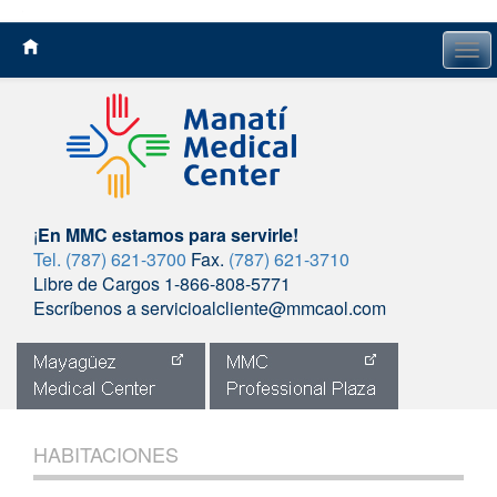
Tog
navi
¡
En MMC estamos para servirle!
Tel. (787) 621-3700
Fax.
(787) 621-3710
Libre de Cargos 1-866-808-5771
Escríbenos a servicioalcliente@mmcaol.com
Skip
to
HABITACIONES
content