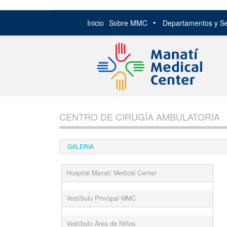
Inicio
Sobre MMC
Departamentos y Se
Skip
to
CENTRO DE CIRUGÍA AMBULATORIA
content
GALERIA
Hospital Manatí Medical Center
Vestíbulo Principal MMC
Vestíbulo Área de Niños