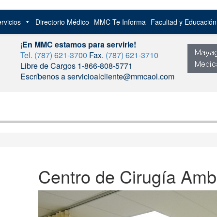
rvicios
Directorio Médico
MMC Te Informa
Facultad y Educació
¡
En MMC estamos para servirle!
Tel. (787) 621-3700
Fax.
(787) 621-3710
Libre de Cargos 1-866-808-5771
Escríbenos a servicioalcliente@mmcaol.com
Centro de Cirugía Ambu