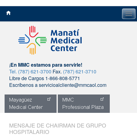
Tog
navi
¡
En MMC estamos para servirle!
Tel. (787) 621-3700
Fax.
(787) 621-3710
Libre de Cargos 1-866-808-5771
Escríbenos a servicioalcliente@mmcaol.com
Skip
to
MENSAJE DE CHAIRMAN DE GRUPO
content
HOSPITALARIO