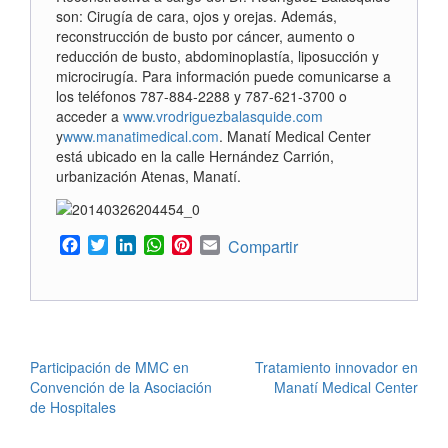
son: Cirugía de cara, ojos y orejas. Además,
reconstrucción de busto por cáncer, aumento o
reducción de busto, abdominoplastía, liposucción y
microcirugía. Para información puede comunicarse a
los teléfonos 787-884-2288 y 787-621-3700 o
acceder a
www.vrodriguezbalasquide.com
y
www.manatimedical.com
. Manatí Medical Center
está ubicado en la calle Hernández Carrión,
urbanización Atenas, Manatí.
Facebook
Twitter
LinkedIn
WhatsApp
Pinterest
Email
Compartir
POST
Participación de MMC en
Tratamiento innovador en
Convención de la Asociación
Manatí Medical Center
NAVIGATION
de Hospitales