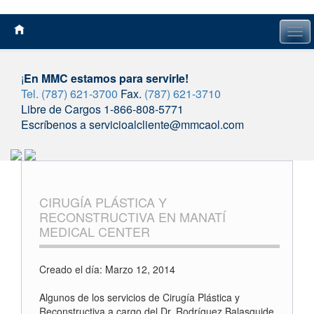
Tog
navi
¡
En MMC estamos para servirle!
Tel. (787) 621-3700
Fax.
(787) 621-3710
Libre de Cargos 1-866-808-5771
Escríbenos a servicioalcliente@mmcaol.com
Skip
to
content
CIRUGÍA PLÁSTICA Y
RECONSTRUCTIVA EN MANATÍ
MEDICAL CENTER
Creado el día: Marzo 12, 2014
Algunos de los servicios de Cirugía Plástica y
Reconstructiva a cargo del Dr. Rodríguez Balasquide