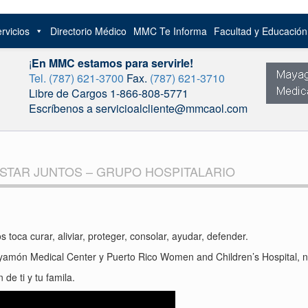
rvicios
Directorio Médico
MMC Te Informa
Facultad y Educació
¡
En MMC estamos para servirle!
Tel. (787) 621-3700
Fax.
(787) 621-3710
Libre de Cargos 1-866-808-5771
Escríbenos a servicioalcliente@mmcaol.com
STAR JUNTOS – GRUPO HOSPITALARIO
toca curar, aliviar, proteger, consolar, ayudar, defender.
amón Medical Center y Puerto Rico Women and Children’s Hospital, nu
e ti y tu famila.