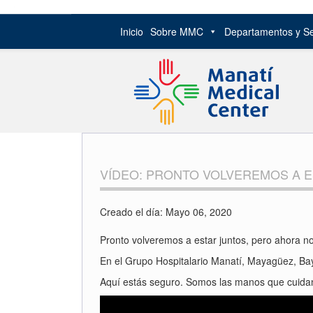
Inicio
Sobre MMC
Departamentos y Se
Skip
to
content
VÍDEO: PRONTO VOLVEREMOS A E
Creado el día: Mayo 06, 2020
Pronto volveremos a estar juntos, pero ahora nos 
En el Grupo Hospitalario Manatí, Mayagüez, Bay
Aquí estás seguro. Somos las manos que cuidan d