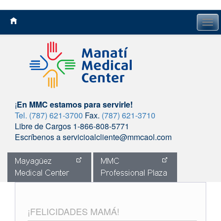
Tog
navi
¡
En MMC estamos para servirle!
Tel. (787) 621-3700
Fax.
(787) 621-3710
Libre de Cargos 1-866-808-5771
Escríbenos a servicioalcliente@mmcaol.com
Skip
to
content
¡FELICIDADES MAMÁ!