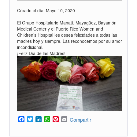
Creado el día: Mayo 10, 2020
El Grupo Hospitalario Manatí, Mayagüez, Bayamón
Medical Center y el Puerto Rico Women and
Children’s Hospital les desea felicidades a todas las
madres hoy y siempre. Las reconocemos por su amor
incondicional.
¡Feliz Día de las Madres!
Facebook
Twitter
LinkedIn
WhatsApp
Pinterest
Email
Compartir