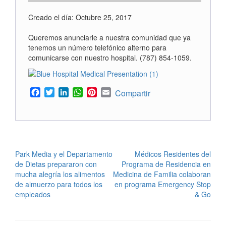
Creado el día: Octubre 25, 2017
Queremos anunciarle a nuestra comunidad que ya
tenemos un número telefónico alterno para
comunicarse con nuestro hospital. (787) 854-1059.
Facebook
Twitter
LinkedIn
WhatsApp
Pinterest
Email
Compartir
POST
Park Media y el Departamento
Médicos Residentes del
de Dietas prepararon con
Programa de Residencia en
NAVIGATION
mucha alegría los alimentos
Medicina de Familia colaboran
de almuerzo para todos los
en programa Emergency Stop
empleados
& Go