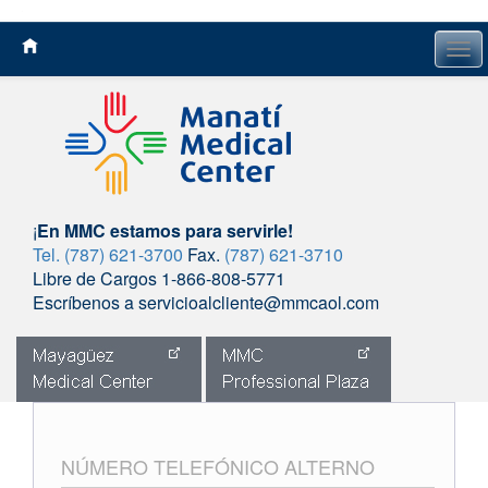
Tog
navi
¡
En MMC estamos para servirle!
Tel. (787) 621-3700
Fax.
(787) 621-3710
Libre de Cargos 1-866-808-5771
Escríbenos a servicioalcliente@mmcaol.com
Skip
to
content
NÚMERO TELEFÓNICO ALTERNO