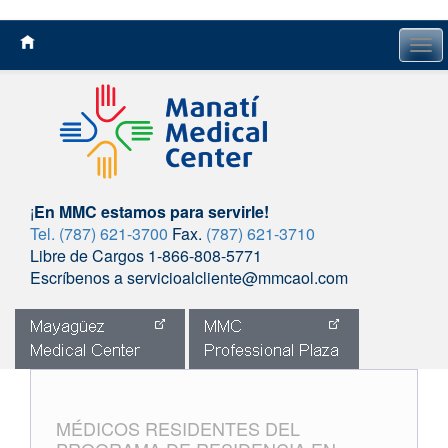
Tog
navi
¡
En MMC estamos para servirle!
Tel. (787) 621-3700
Fax.
(787) 621-3710
Libre de Cargos 1-866-808-5771
Escríbenos a servicioalcliente@mmcaol.com
Skip
to
content
MÉDICOS RESIDENTES DEL