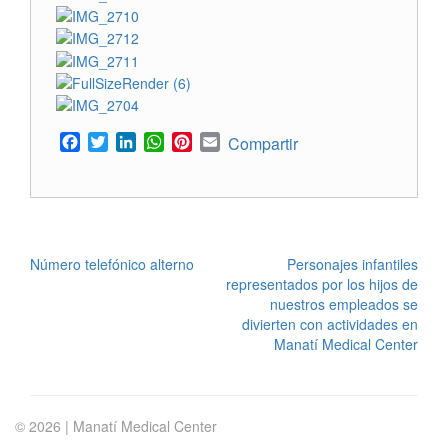
Facebook
Twitter
LinkedIn
WhatsApp
Pinterest
Email
Compartir
POST
Número telefónico alterno
Personajes infantiles
representados por los hijos de
NAVIGATION
nuestros empleados se
divierten con actividades en
Manatí Medical Center
© 2026 | Manatí Medical Center