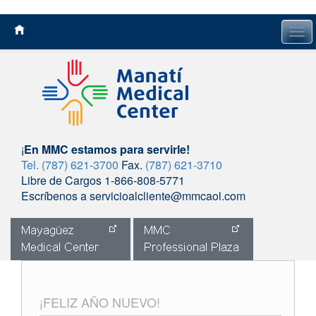
Tog
navi
¡
En MMC estamos para servirle!
Tel. (787) 621-3700
Fax.
(787) 621-3710
Libre de Cargos 1-866-808-5771
Escríbenos a servicioalcliente@mmcaol.com
Skip
to
content
¡FELIZ AÑO NUEVO!