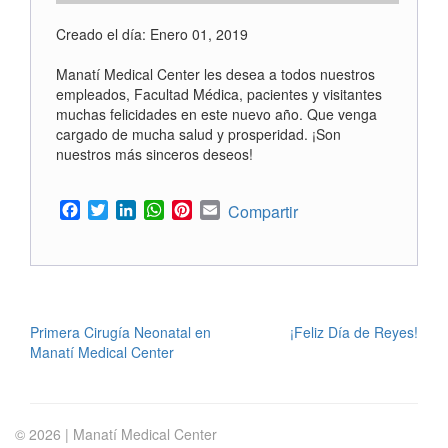
Creado el día: Enero 01, 2019
Manatí Medical Center les desea a todos nuestros
empleados, Facultad Médica, pacientes y visitantes
muchas felicidades en este nuevo año. Que venga
cargado de mucha salud y prosperidad. ¡Son
nuestros más sinceros deseos!
Facebook
Twitter
LinkedIn
WhatsApp
Pinterest
Email
Compartir
POST
Primera Cirugía Neonatal en
¡Feliz Día de Reyes!
Manatí Medical Center
NAVIGATION
© 2026 | Manatí Medical Center