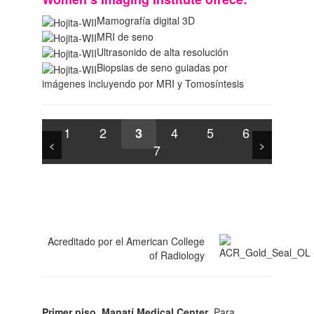
Mamografía digital 3D
MRI de seno
Ultrasonido de alta resolución
Biopsias de seno guiadas por
imágenes incluyendo por MRI y Tomosíntesis
1
2
4
5
6
3
<
>
7
Acreditado por el American College
of Radiology
Primer piso, Manatí Medical Center
. Para