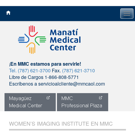
Tog
navi
¡
En MMC estamos para servirle!
Tel. (787) 621-3700
Fax.
(787) 621-3710
Libre de Cargos 1-866-808-5771
Escríbenos a servicioalcliente@mmcaol.com
Skip
to
WOMEN’S IMAGING INSTITUTE EN MMC
content