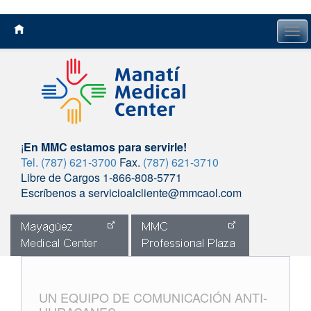
Tog
navi
¡
En MMC estamos para servirle!
Tel. (787) 621-3700
Fax.
(787) 621-3710
Libre de Cargos 1-866-808-5771
Escríbenos a servicioalcliente@mmcaol.com
Skip
to
content
UN EQUIPO DE COMUNICACIÓN ANTI-