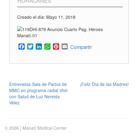
HURACANES
Creado el día: Mayo 11, 2018
Facebook
Twitter
LinkedIn
WhatsApp
Pinterest
Email
Compartir
POST
Entrevistas Sala de Partos de
¡Feliz Día de las Madres!
MMC en programa radial Vivir
NAVIGATION
con Salud de Luz Nereida
Vélez
© 2026 | Manatí Medical Center