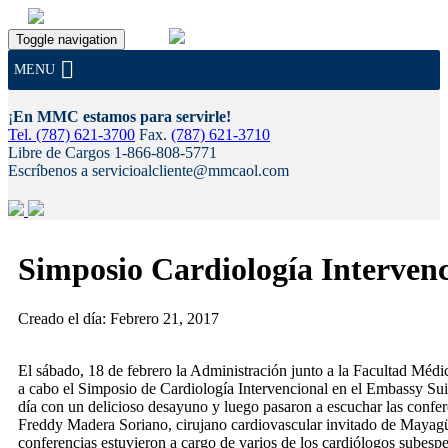
Toggle navigation
MENU
¡
En MMC estamos para servirle!
Tel. (787) 621-3700
Fax.
(787) 621-3710
Libre de Cargos 1-866-808-5771
Escríbenos a servicioalcliente@mmcaol.com
Skip
to
Simposio Cardiología Interven
content
Creado el día: Febrero 21, 2017
El sábado, 18 de febrero la Administración junto a la Facultad Mé
a cabo el Simposio de Cardiología Intervencional en el Embassy Su
día con un delicioso desayuno y luego pasaron a escuchar las confere
Freddy Madera Soriano, cirujano cardiovascular invitado de Mayag
conferencias estuvieron a cargo de varios de los cardiólogos subesp