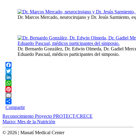
Dr. Marcos Mercado, neurocirujano y Dr. Jesús Sarmiento, esp
Dr. Bernardo González, Dr. Edwin Olmeda, Dr. Gadiel Merce
Eduardo Pascual, médicos participantes del simposio.
Facebook
Twitter
LinkedIn
WhatsApp
Pinterest
Email
Compartir
Post
Reconocimiento Proyecto PROTECT/CRECE
Marzo: Mes de la Nutrición
navigation
© 2026 | Manatí Medical Center