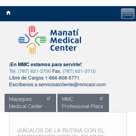
Tog
navi
¡
En MMC estamos para servirle!
Tel. (787) 621-3700
Fax.
(787) 621-3710
Libre de Cargos 1-866-808-5771
Escríbenos a servicioalcliente@mmcaol.com
Skip
to
content
¡SÁCALOS DE LA RUTINA CON EL