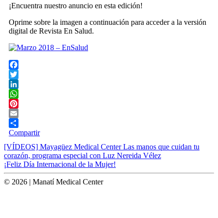
¡Encuentra nuestro anuncio en esta edición!
Oprime sobre la imagen a continuación para acceder a la versión
digital de Revista En Salud.
Facebook
Twitter
LinkedIn
WhatsApp
Pinterest
Email
Compartir
Post
[VÍDEOS] Mayagüez Medical Center Las manos que cuidan tu
corazón, programa especial con Luz Nereida Vélez
navigation
¡Feliz Día Internacional de la Mujer!
© 2026 | Manatí Medical Center