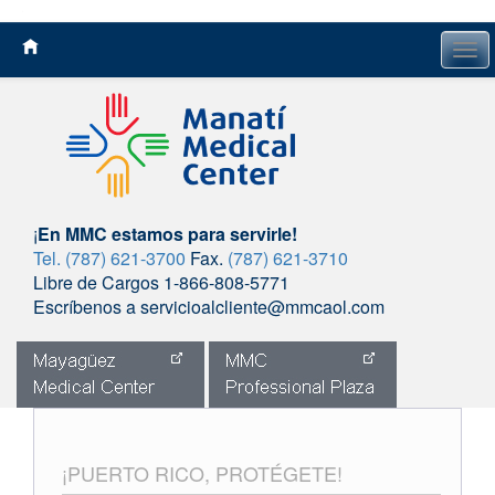
Tog
navi
¡
En MMC estamos para servirle!
Tel. (787) 621-3700
Fax.
(787) 621-3710
Libre de Cargos 1-866-808-5771
Escríbenos a servicioalcliente@mmcaol.com
Skip
to
content
¡PUERTO RICO, PROTÉGETE!