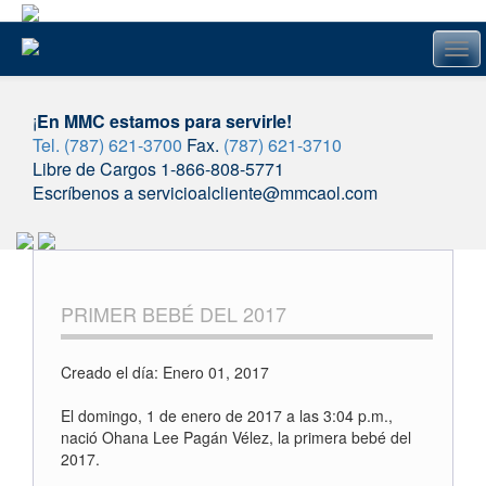
Tog
navi
¡
En MMC estamos para servirle!
Tel. (787) 621-3700
Fax.
(787) 621-3710
Libre de Cargos 1-866-808-5771
Escríbenos a servicioalcliente@mmcaol.com
Skip
to
content
PRIMER BEBÉ DEL 2017
Creado el día: Enero 01, 2017
El domingo, 1 de enero de 2017 a las 3:04 p.m.,
nació Ohana Lee Pagán Vélez, la primera bebé del
2017.