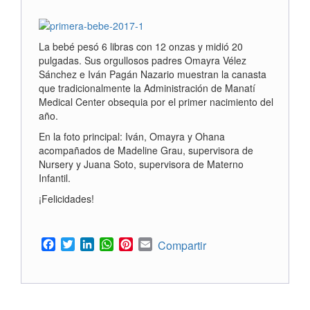
La bebé pesó 6 libras con 12 onzas y midió 20
pulgadas. Sus orgullosos padres Omayra Vélez
Sánchez e Iván Pagán Nazario muestran la canasta
que tradicionalmente la Administración de Manatí
Medical Center obsequia por el primer nacimiento del
año.
En la foto principal: Iván, Omayra y Ohana
acompañados de Madeline Grau, supervisora de
Nursery y Juana Soto, supervisora de Materno
Infantil.
¡Felicidades!
Facebook
Twitter
LinkedIn
WhatsApp
Pinterest
Email
Compartir