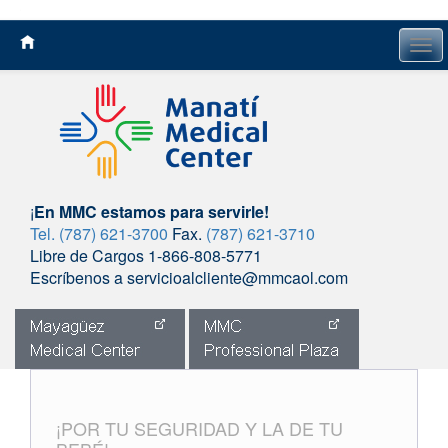
Tog
navi
¡
En MMC estamos para servirle!
Tel. (787) 621-3700
Fax.
(787) 621-3710
Libre de Cargos 1-866-808-5771
Escríbenos a servicioalcliente@mmcaol.com
Skip
to
content
¡POR TU SEGURIDAD Y LA DE TU