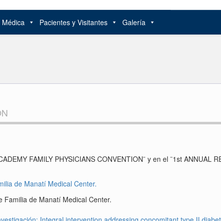
n Médica
Pacientes y Visitantes
Galería
ON
TO RICO ACADEMY FAMILY PHYSICIANS CONVENTION¨ y en el ¨1st ANNU
e Familia de Manatí Medical Center.