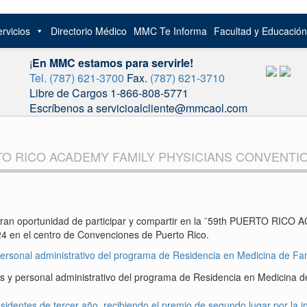
rvicios
Directorio Médico
MMC Te Informa
Facultad y Educació
¡
En MMC estamos para servirle!
Tel. (787) 621-3700
Fax.
(787) 621-3710
Libre de Cargos 1-866-808-5771
Escríbenos a servicioalcliente@mmcaol.com
RTO RICO ACADEMY FAMILY PHYSICIANS CONVENTI
n la gran oportunidad de participar y compartir en la ¨59th PUER
4 en el centro de Convenciones de Puerto Rico.
es y personal administrativo del programa de Residencia en Medicina d