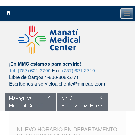
Tog
navi
¡
En MMC estamos para servirle!
Tel. (787) 621-3700
Fax.
(787) 621-3710
Libre de Cargos 1-866-808-5771
Escríbenos a servicioalcliente@mmcaol.com
Skip
to
content
NUEVO HORARIO EN DEPARTAMENTO