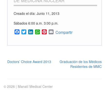
DE MEDICINA NUCLEAR
Creado el día: Junio 11, 2013
Sábados 6:00 a.m. 3:00 p.m.
Facebook
Twitter
LinkedIn
WhatsApp
Pinterest
Email
Compartir
POST
Doctors’ Choice Award 2013
Graduación de los Médicos
Residentes de MMC
NAVIGATION
© 2026 | Manatí Medical Center