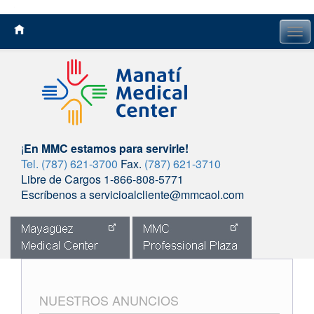
Tog
navi
¡
En MMC estamos para servirle!
Tel. (787) 621-3700
Fax.
(787) 621-3710
Libre de Cargos 1-866-808-5771
Escríbenos a servicioalcliente@mmcaol.com
Skip
to
content
NUESTROS ANUNCIOS