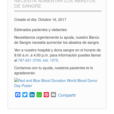
NECESITA AUMENTAR LOS ABASTOS
DE SANGRE
Creado el día: Octubre 16, 2017
Estimados pacientes y visitantes:
Necesitamos urgentemente tu ayuda, nuestro Banco
de Sangre necesita aumentar los abastos de sangre.
Ven a nuestro hospital y dona sangre en el horario de
8:00 a.m. a 4:00 p.m. para información puedes llamar
al
787-621-3700, ext. 1575
.
Contamos con tu ayuda, nuestros pacientes te lo
agradecerán.
Facebook
Twitter
LinkedIn
WhatsApp
Pinterest
Email
Compartir