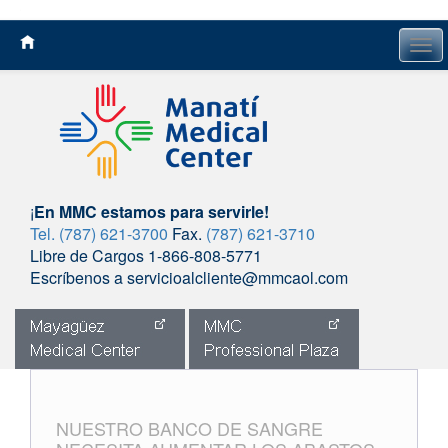
Tog
navi
¡
En MMC estamos para servirle!
Tel. (787) 621-3700
Fax.
(787) 621-3710
Libre de Cargos 1-866-808-5771
Escríbenos a servicioalcliente@mmcaol.com
Skip
to
content
NUESTRO BANCO DE SANGRE