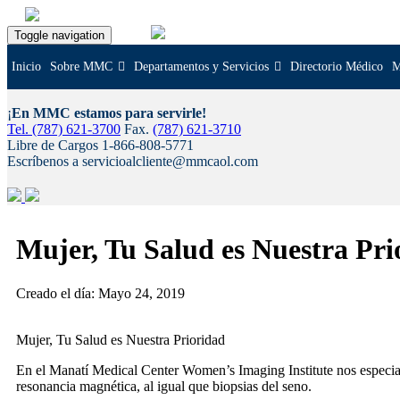
Toggle navigation
Inicio
Sobre MMC
Departamentos y Servicios
Directorio Médico
M
¡
En MMC estamos para servirle!
Tel. (787) 621-3700
Fax.
(787) 621-3710
Libre de Cargos 1-866-808-5771
Escríbenos a servicioalcliente@mmcaol.com
Skip
to
Mujer, Tu Salud es Nuestra Pr
content
Creado el día: Mayo 24, 2019
Mujer, Tu Salud es Nuestra Prioridad
En el Manatí Medical Center Women’s Imaging Institute nos especial
resonancia magnética, al igual que biopsias del seno.