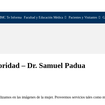
MC Te Informa
Facultad y Educación Médica
Pacientes y Visitantes
G
ioridad – Dr. Samuel Padua
izamos en las imágenes de la mujer. Proveemos servicios tales como ma