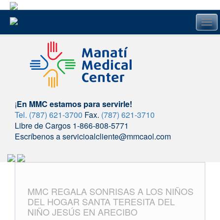
Tog
navi
¡
En MMC estamos para servirle!
Tel. (787) 621-3700
Fax.
(787) 621-3710
Libre de Cargos 1-866-808-5771
Escríbenos a servicioalcliente@mmcaol.com
Skip
to
content
MMC REGALA SONRISAS A LOS NIÑOS
DEL HOGAR SANTA TERESITA DEL
NIÑO JESÚS EN ARECIBO