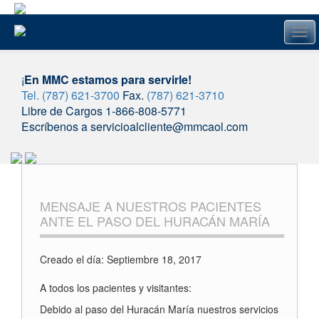
Tog
navi
¡
En MMC estamos para servirle!
Tel. (787) 621-3700
Fax.
(787) 621-3710
Libre de Cargos 1-866-808-5771
Escríbenos a servicioalcliente@mmcaol.com
Skip
to
content
MENSAJE A NUESTROS PACIENTES
ANTE EL PASO DEL HURACÁN MARÍA
Creado el día: Septiembre 18, 2017
A todos los pacientes y visitantes:
Debido al paso del Huracán María nuestros servicios