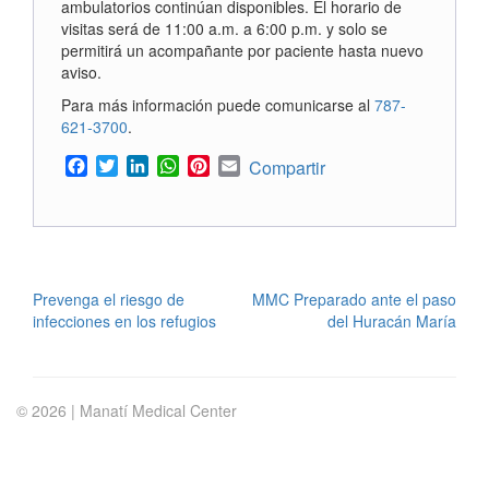
ambulatorios continúan disponibles. El horario de
visitas será de 11:00 a.m. a 6:00 p.m. y solo se
permitirá un acompañante por paciente hasta nuevo
aviso.
Para más información puede comunicarse al
787-
621-3700
.
Facebook
Twitter
LinkedIn
WhatsApp
Pinterest
Email
Compartir
POST
Prevenga el riesgo de
MMC Preparado ante el paso
infecciones en los refugios
del Huracán María
NAVIGATION
© 2026 | Manatí Medical Center