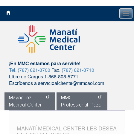
Tog
navi
¡
En MMC estamos para servirle!
Tel. (787) 621-3700
Fax.
(787) 621-3710
Libre de Cargos 1-866-808-5771
Escríbenos a servicioalcliente@mmcaol.com
Skip
to
content
MANATÍ MEDICAL CENTER LES DESEA