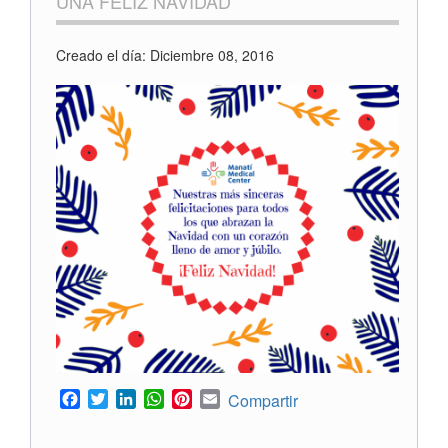
UNA FELIZ NAVIDAD
Creado el día: Diciembre 08, 2016
Facebook
Twitter
LinkedIn
WhatsApp
Pinterest
Email
Compartir