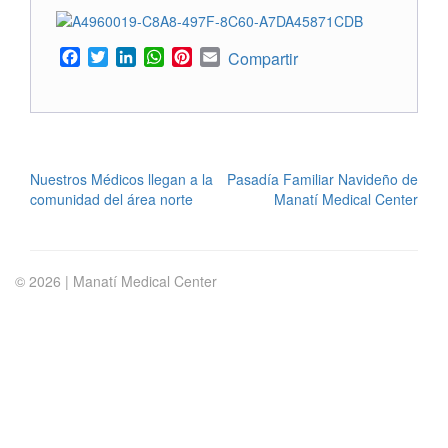
Facebook
Twitter
LinkedIn
WhatsApp
Pinterest
Email
Compartir
POST
Nuestros Médicos llegan a la
Pasadía Familiar Navideño de
comunidad del área norte
Manatí Medical Center
NAVIGATION
© 2026 | Manatí Medical Center