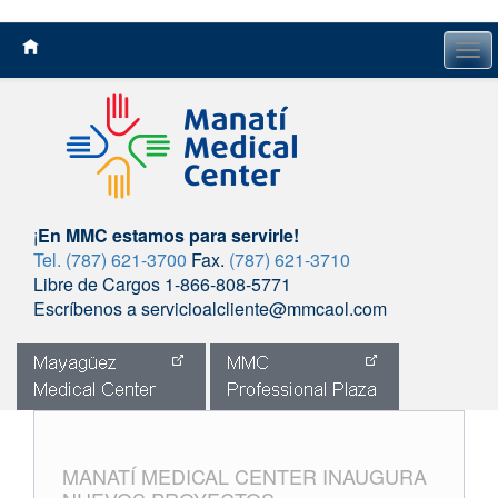
Tog
navi
¡
En MMC estamos para servirle!
Tel. (787) 621-3700
Fax.
(787) 621-3710
Libre de Cargos 1-866-808-5771
Escríbenos a servicioalcliente@mmcaol.com
Skip
to
content
MANATÍ MEDICAL CENTER INAUGURA