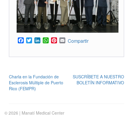
Facebook
Twitter
LinkedIn
WhatsApp
Pinterest
Email
Compartir
POST
Charla en la Fundación de
SUSCRÍBETE A NUESTRO
Esclerosis Múltiple de Puerto
BOLETÍN INFORMATIVO
NAVIGATION
Rico (FEMPR)
© 2026 | Manatí Medical Center