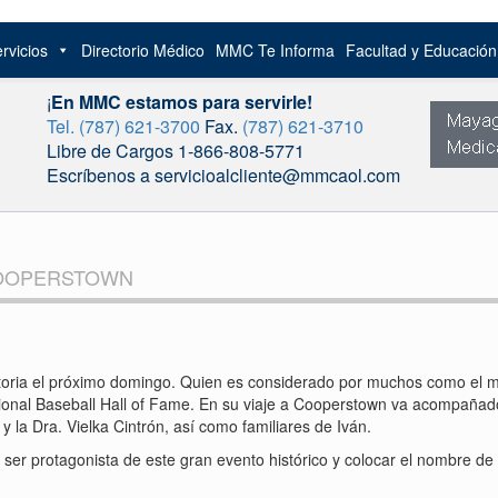
rvicios
Directorio Médico
MMC Te Informa
Facultad y Educació
¡
En MMC estamos para servirle!
Tel. (787) 621-3700
Fax.
(787) 621-3710
Libre de Cargos 1-866-808-5771
Escríbenos a servicioalcliente@mmcaol.com
COOPERSTOWN
toria el próximo domingo. Quien es considerado por muchos como el mejo
ational Baseball Hall of Fame. En su viaje a Cooperstown va acompaña
 la Dra. Vielka Cintrón, así como familiares de Iván.
 ser protagonista de este gran evento histórico y colocar el nombre de 