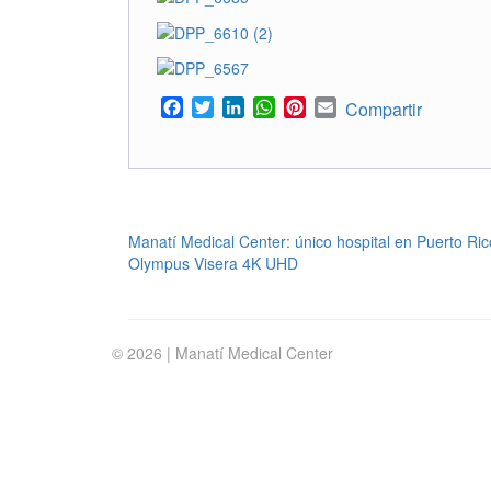
Facebook
Twitter
LinkedIn
WhatsApp
Pinterest
Email
Compartir
POST
Manatí Medical Center: único hospital en Puerto Rico
Olympus Visera 4K UHD
NAVIGATION
© 2026 | Manatí Medical Center