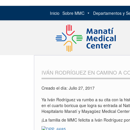
Inicio
Sobre MMC
Departamentos y Se
Skip
to
content
IVÁN RODRÍGUEZ EN CAMINO A 
Creado el día: Julio 27, 2017
Ya Iván Rodríguez va rumbo a su cita con la his
en el cuarto boricua que logra su entrada al N
Hospitalario Manatí y Mayagüez Medical Center y
¡La familia de MMC felicita a Iván Rodríguez por