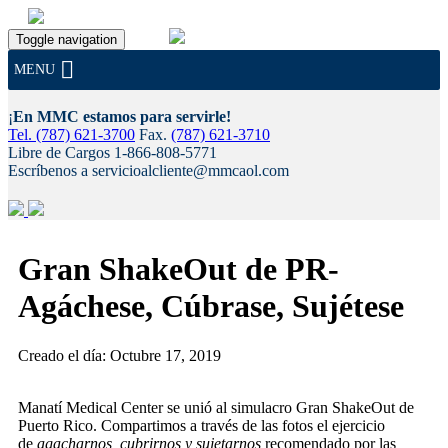
Toggle navigation
MENU
¡
En MMC estamos para servirle!
Tel. (787) 621-3700
Fax.
(787) 621-3710
Libre de Cargos 1-866-808-5771
Escríbenos a servicioalcliente@mmcaol.com
Skip
to
Gran ShakeOut de PR-
content
Agáchese, Cúbrase, Sujétese
Creado el día: Octubre 17, 2019
Manatí Medical Center se unió al simulacro Gran ShakeOut de
Puerto Rico. Compartimos a través de las fotos el ejercicio
de
agacharnos, cubrirnos y sujetarnos
recomendado por las