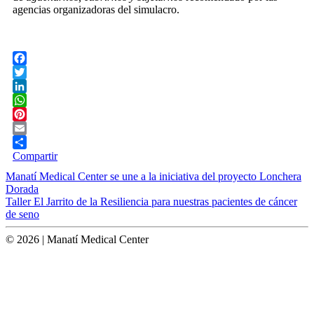
agencias organizadoras del simulacro.
Facebook
Twitter
LinkedIn
WhatsApp
Pinterest
Email
Compartir
Post
Manatí Medical Center se une a la iniciativa del proyecto Lonchera
Dorada
navigation
Taller El Jarrito de la Resiliencia para nuestras pacientes de cáncer
de seno
© 2026 | Manatí Medical Center