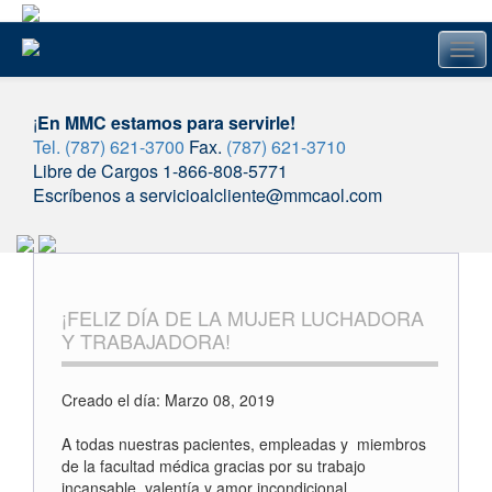
Tog
navi
¡
En MMC estamos para servirle!
Tel. (787) 621-3700
Fax.
(787) 621-3710
Libre de Cargos 1-866-808-5771
Escríbenos a servicioalcliente@mmcaol.com
Skip
to
content
¡FELIZ DÍA DE LA MUJER LUCHADORA
Y TRABAJADORA!
Creado el día: Marzo 08, 2019
A todas nuestras pacientes, empleadas y miembros
de la facultad médica gracias por su trabajo
incansable, valentía y amor incondicional.