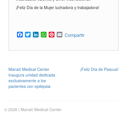
¡Feliz Día de la Mujer luchadora y trabajadora!
Facebook
Twitter
LinkedIn
WhatsApp
Pinterest
Email
Compartir
POST
Manatí Medical Center
¡Feliz Día de Pascua!
inaugura unidad dedicada
NAVIGATION
exclusivamente a los
pacientes con epilepsia
© 2026 | Manatí Medical Center