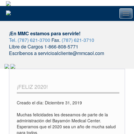
Tog
navi
¡
En MMC estamos para servirle!
Tel. (787) 621-3700
Fax.
(787) 621-3710
Libre de Cargos 1-866-808-5771
Escríbenos a servicioalcliente@mmcaol.com
Skip
to
content
¡FELIZ 2020!
Creado el día: Diciembre 31, 2019
Muchas felicidades les deseamos de parte de la
administración del Bayamón Medical Center.
Esperamos que el 2020 sea un año de mucha salud
para todos
.