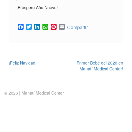
¡Próspero Año Nuevo!
Facebook
Twitter
LinkedIn
WhatsApp
Pinterest
Email
Compartir
POST
¡Feliz Navidad!
¡Primer Bebé del 2020 en
Manatí Medical Center!
NAVIGATION
© 2026 | Manatí Medical Center