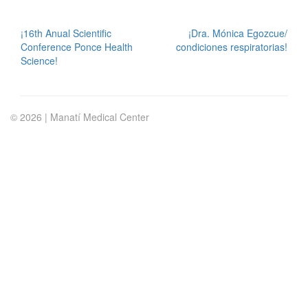
POST
¡16th Anual Scientific
¡Dra. Mónica Egozcue/
Conference Ponce Health
condiciones respiratorias!
NAVIGATION
Science!
© 2026 | Manatí Medical Center