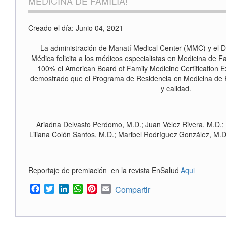
MEDICINA DE FAMILIA!
Creado el día: Junio 04, 2021
La administración de Manatí Medical Center (MMC) y el 
Médica felicita a los médicos especialistas en Medicina de 
100% el American Board of Family Medicine Certification 
demostrado que el Programa de Residencia en Medicina de 
y calidad.
Ariadna Delvasto Perdomo, M.D.; Juan Vélez Rivera, M.D.; 
Liliana Colón Santos, M.D.; Maribel Rodríguez González, M.
Reportaje de premiación en la revista EnSalud
Aqui
Facebook
Twitter
LinkedIn
WhatsApp
Pinterest
Email
Compartir