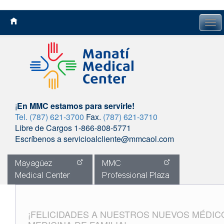
Tog
navi
¡
En MMC estamos para servirle!
Tel. (787) 621-3700
Fax.
(787) 621-3710
Libre de Cargos 1-866-808-5771
Escríbenos a servicioalcliente@mmcaol.com
Skip
to
content
¡FELICIDADES A NUESTROS NUEVOS MÉDIC