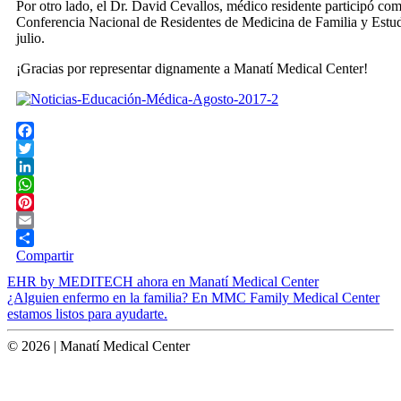
Por otro lado, el Dr. David Cevallos, médico residente participó com
Conferencia Nacional de Residentes de Medicina de Familia y Estud
julio.
¡Gracias por representar dignamente a Manatí Medical Center!
Facebook
Twitter
LinkedIn
WhatsApp
Pinterest
Email
Compartir
Post
EHR by MEDITECH ahora en Manatí Medical Center
¿Alguien enfermo en la familia? En MMC Family Medical Center
navigation
estamos listos para ayudarte.
© 2026 | Manatí Medical Center