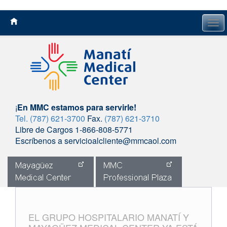
Tog
navi
¡
En MMC estamos para servirle!
Tel. (787) 621-3700
Fax.
(787) 621-3710
Libre de Cargos 1-866-808-5771
Escríbenos a servicioalcliente@mmcaol.com
Skip
to
content
EL GRUPO HOSPITALARIO MANATÍ Y