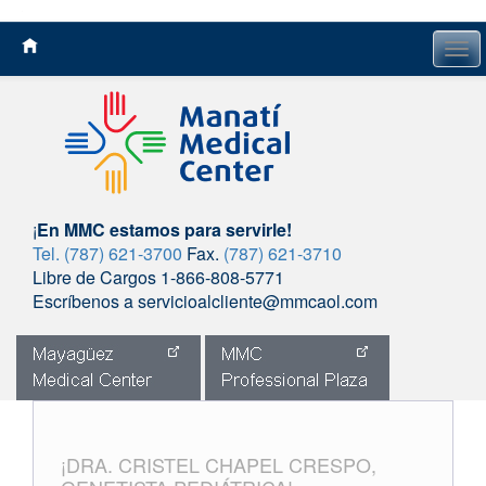
Tog
navi
¡
En MMC estamos para servirle!
Tel. (787) 621-3700
Fax.
(787) 621-3710
Libre de Cargos 1-866-808-5771
Escríbenos a servicioalcliente@mmcaol.com
Skip
to
content
¡DRA. CRISTEL CHAPEL CRESPO,