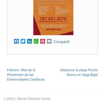
Facebook
Twitter
LinkedIn
WhatsApp
Pinterest
Email
Compartir
POST
Febrero: Mes de la
¡Visitamos la playa Puerto
Prevención de las
Nuevo en Vega Baja!
NAVIGATION
Enfermedades Cardiacas
© 2026 | Manatí Medical Center