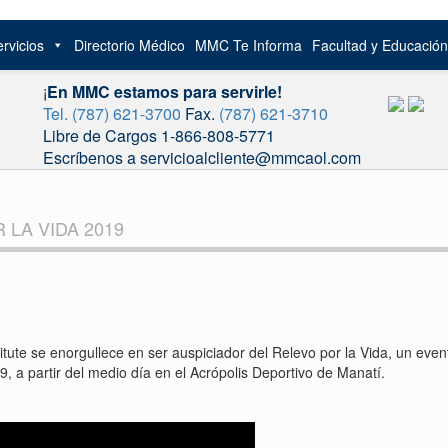
rvicios
Directorio Médico
MMC Te Informa
Facultad y Educació
¡
En MMC estamos para servirle!
Tel. (787) 621-3700
Fax.
(787) 621-3710
Libre de Cargos 1-866-808-5771
Escríbenos a servicioalcliente@mmcaol.com
 LA VIDA 2019
tute se enorgullece en ser auspiciador del Relevo por la Vida, un eve
 a partir del medio día en el Acrópolis Deportivo de Manatí.