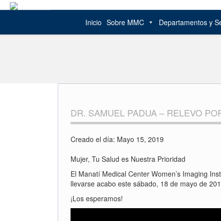
Inicio
Sobre MMC
Departamentos y Se
Skip
to
content
DR. SAMUEL PADUA – RELEVO POR
Creado el día: Mayo 15, 2019
Mujer, Tu Salud es Nuestra Prioridad
El Manatí Medical Center Women’s Imaging Insti
llevarse acabo este sábado, 18 de mayo de 2019,
¡Los esperamos!