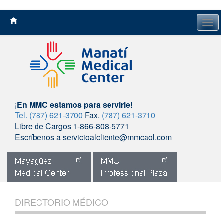
Tog
navi
¡
En MMC estamos para servirle!
Tel. (787) 621-3700
Fax.
(787) 621-3710
Libre de Cargos 1-866-808-5771
Escríbenos a servicioalcliente@mmcaol.com
Skip
to
DIRECTORIO MÉDICO
content