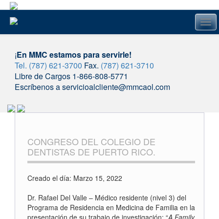
Tog
navi
¡
En MMC estamos para servirle!
Tel. (787) 621-3700
Fax.
(787) 621-3710
Libre de Cargos 1-866-808-5771
Escríbenos a servicioalcliente@mmcaol.com
Skip
to
content
CONGRESO DEL COLEGIO DE
DENTISTAS DE PUERTO RICO.
Creado el día: Marzo 15, 2022
Dr. Rafael Del Valle – Médico residente (nivel 3) del
Programa de Residencia en Medicina de Familia en la
presentación de su trabajo de investigación: “
A Family