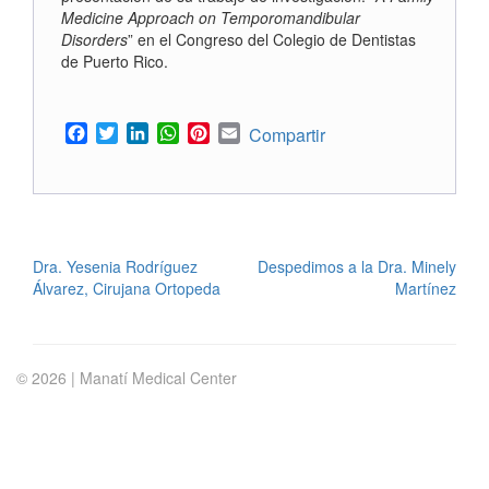
Medicine Approach on Temporomandibular
Disorders
” en el Congreso del Colegio de Dentistas
de Puerto Rico.
Facebook
Twitter
LinkedIn
WhatsApp
Pinterest
Email
Compartir
POST
Dra. Yesenia Rodríguez
Despedimos a la Dra. Minely
Álvarez, Cirujana Ortopeda
Martínez
NAVIGATION
© 2026 | Manatí Medical Center