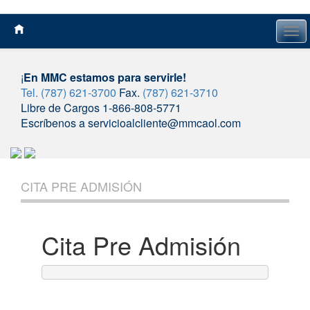
Tog
navi
¡
En MMC estamos para servirle!
Tel. (787) 621-3700
Fax.
(787) 621-3710
Libre de Cargos 1-866-808-5771
Escríbenos a servicioalcliente@mmcaol.com
Skip
to
CITA PRE ADMISIÓN
content
Cita Pre Admisión