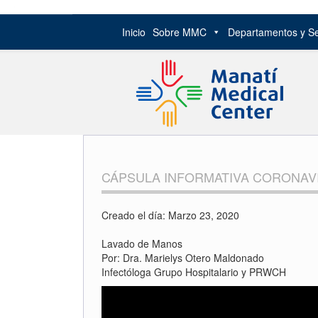
Inicio
Sobre MMC
Departamentos y Se
Skip
to
content
CÁPSULA INFORMATIVA CORONAV
Creado el día: Marzo 23, 2020
Lavado de Manos
Por: Dra. Marielys Otero Maldonado
Infectóloga Grupo Hospitalario y PRWCH