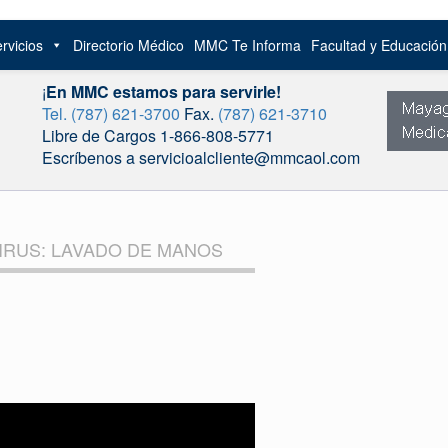
rvicios
Directorio Médico
MMC Te Informa
Facultad y Educació
¡
En MMC estamos para servirle!
Tel. (787) 621-3700
Fax.
(787) 621-3710
Libre de Cargos 1-866-808-5771
Escríbenos a servicioalcliente@mmcaol.com
IRUS: LAVADO DE MANOS