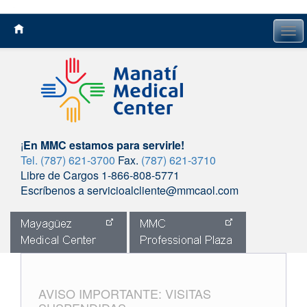
Tog
navi
¡
En MMC estamos para servirle!
Tel. (787) 621-3700
Fax.
(787) 621-3710
Libre de Cargos 1-866-808-5771
Escríbenos a servicioalcliente@mmcaol.com
Skip
to
content
AVISO IMPORTANTE: VISITAS