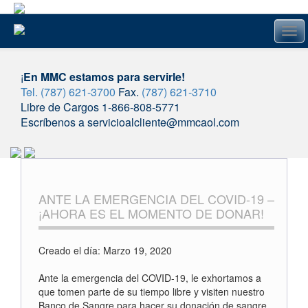
Tog
navi
¡
En MMC estamos para servirle!
Tel. (787) 621-3700
Fax.
(787) 621-3710
Libre de Cargos 1-866-808-5771
Escríbenos a servicioalcliente@mmcaol.com
Skip
to
content
ANTE LA EMERGENCIA DEL COVID-19 –
¡AHORA ES EL MOMENTO DE DONAR!
Creado el día: Marzo 19, 2020
Ante la emergencia del COVID-19, le exhortamos a
que tomen parte de su tiempo libre y visiten nuestro
Banco de Sangre para hacer su donación de sangre.