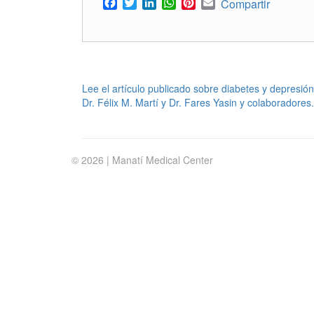
Facebook
Twitter
LinkedIn
WhatsApp
Pinterest
Email
Compartir
POST
Lee el artículo publicado sobre diabetes y depresió
Dr. Félix M. Martí y Dr. Fares Yasin y colaboradores.
NAVIGATION
© 2026 | Manatí Medical Center