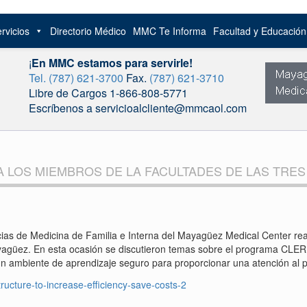
rvicios
Directorio Médico
MMC Te Informa
Facultad y Educació
¡
En MMC estamos para servirle!
Tel. (787) 621-3700
Fax.
(787) 621-3710
Libre de Cargos 1-866-808-5771
Escríbenos a servicioalcliente@mmcaol.com
A LOS MIEMBROS DE LA FACULTADES DE LAS TRE
as de Medicina de Familia e Interna del Mayagüez Medical Center real
yagüez. En esta ocasión se discutieron temas sobre el programa CLER
 ambiente de aprendizaje seguro para proporcionar una atención al pa