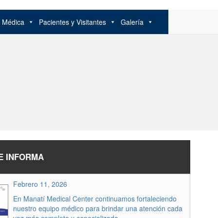
n Médica
Pacientes y Visitantes
Galería
E INFORMA
Febrero 11, 2026
En Manatí Medical Center continuamos fortaleciendo
nuestro equipo médico para brindar una atención cada
vez más completa y especializada.