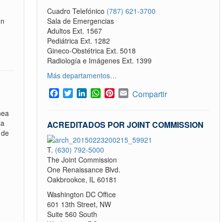
Cuadro Telefónico
(787) 621-3700
en
Sala de Emergencias
Adultos Ext. 1567
Pediátrica Ext. 1282
Gineco-Obstétrica Ext. 5018
Radiología e Imágenes Ext. 1399
Más departamentos…
Facebook
Twitter
LinkedIn
WhatsApp
Pinterest
Email
Compartir
nea
la
ACREDITADOS POR JOINT COMMISSION
 de
T.
(630) 792-5000
The Joint Commission
One Renaissance Blvd.
Oakbrookce, IL 60181
Washington DC Office
601 13th Street, NW
Suite 560 South