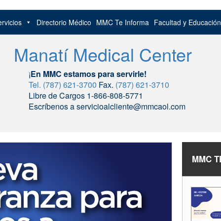
rvicios
Directorio Médico
MMC Te Informa
Facultad y Educació
Manatí Medical Center
¡
En MMC estamos para servirle!
Tel. (787) 621-3700
Fax.
(787) 621-3710
Libre de Cargos 1-866-808-5771
Escríbenos a servicioalcliente@mmcaol.com
MMC T