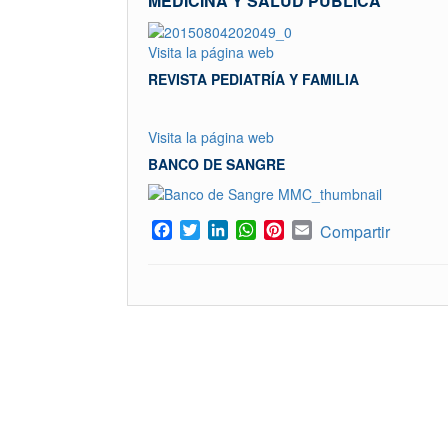
MEDICINA Y SALUD PÚBLICA
Visita la página web
REVISTA PEDIATRÍA Y FAMILIA
Visita la página web
BANCO DE SANGRE
Facebook
Twitter
LinkedIn
WhatsApp
Pinterest
Email
Compartir