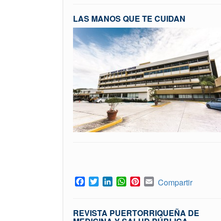
LAS MANOS QUE TE CUIDAN
Facebook
Twitter
LinkedIn
WhatsApp
Pinterest
Email
Compartir
REVISTA PUERTORRIQUEÑA DE